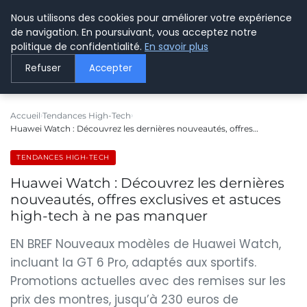
Nous utilisons des cookies pour améliorer votre expérience
LE WEBMARKETING
de navigation. En poursuivant, vous acceptez notre
politique de confidentialité.
En savoir plus
Refuser
Accepter
Accueil
Tendances High-Tech
Huawei Watch : Découvrez les dernières nouveautés, offres…
TENDANCES HIGH-TECH
Huawei Watch : Découvrez les dernières
nouveautés, offres exclusives et astuces
high-tech à ne pas manquer
EN BREF Nouveaux modèles de Huawei Watch,
incluant la GT 6 Pro, adaptés aux sportifs.
Promotions actuelles avec des remises sur les
prix des montres, jusqu’à 230 euros de