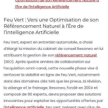
Optimisation de son Référencement Naturel à
l’Ère de l’Intelligence Artificielle
Feu Vert : Vers une Optimisation de son
Référencement Naturel à l’Ère de
l’Intelligence Artificielle
Feu Vert
, expert en
entretien automobile
, a choisi
d’élargir la mission du cabinet de conseil
Resoneo
en lui
attribuant la gestion de son
référencement naturel
(SEO)
. Après quatre années de collaboration sur
l’
acquisition omni-canal
, cette nouvelle phase vise à
renforcer la
visibilité en ligne
de Feu Vert, notamment
dans des domaines clés tels que les
pneus
, la
révision
,
la
vidange
et le
freinage
. Resoneo, fondé en 2004 et
composé de 90 experts, devra proposer des solutions
innovantes pour exploiter les
opportunités offertes par
l’
intelligence artificielle
. Feu Vert, présent avec plus de