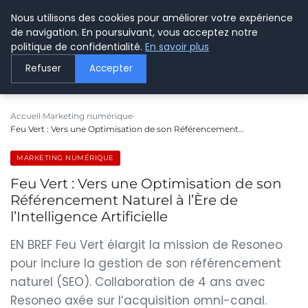
Nous utilisons des cookies pour améliorer votre expérience
LE WEBMARKETING
de navigation. En poursuivant, vous acceptez notre
politique de confidentialité.
En savoir plus
Refuser
Accepter
Accueil
Marketing numérique
Feu Vert : Vers une Optimisation de son Référencement…
MARKETING NUMÉRIQUE
Feu Vert : Vers une Optimisation de son
Référencement Naturel à l’Ère de
l’Intelligence Artificielle
EN BREF Feu Vert élargit la mission de Resoneo
pour inclure la gestion de son référencement
naturel (SEO). Collaboration de 4 ans avec
Resoneo axée sur l’acquisition omni-canal.