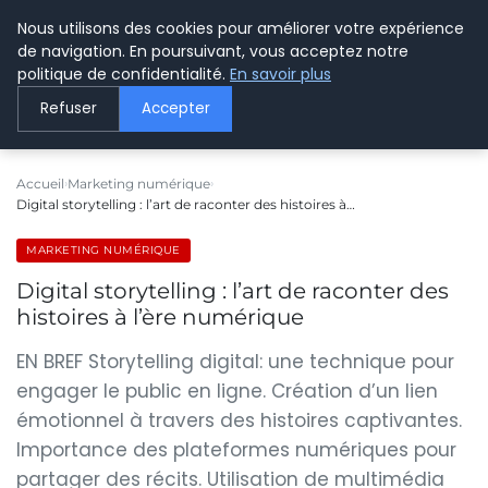
Nous utilisons des cookies pour améliorer votre expérience
LE WEBMARKETING
de navigation. En poursuivant, vous acceptez notre
politique de confidentialité.
En savoir plus
Refuser
Accepter
Accueil
Marketing numérique
Digital storytelling : l’art de raconter des histoires à…
MARKETING NUMÉRIQUE
Digital storytelling : l’art de raconter des
histoires à l’ère numérique
EN BREF Storytelling digital: une technique pour
engager le public en ligne. Création d’un lien
émotionnel à travers des histoires captivantes.
Importance des plateformes numériques pour
partager des récits. Utilisation de multimédia