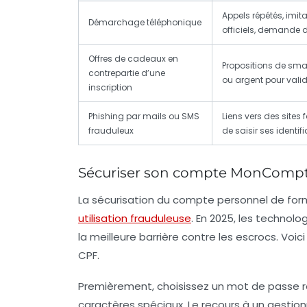
Appels répétés, imi
Démarchage téléphonique
officiels, demande d
Offres de cadeaux en
Propositions de sma
contrepartie d’une
ou argent pour valide
inscription
Phishing par mails ou SMS
Liens vers des sites
frauduleux
de saisir ses identif
Sécuriser son compte MonCompte
La sécurisation du compte personnel de for
utilisation frauduleuse
. En 2025, les technolo
la meilleure barrière contre les escrocs. Vo
CPF.
Premièrement, choisissez un mot de passe ro
caractères spéciaux. Le recours à un gest