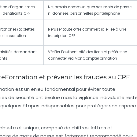
tation d’organismes
Ne jamais communiquer ses mots de passe
’identifiants CPF
ni données personnelles par téléphone
rtphones/tablettes
Refuser toute offre commerciale liée à une
r l’inscription
inscription CPF
 falsifiés demandant
Vérifier l’authenticité des liens et préférer se
iants
connecter via MonCompteFormation
Formation et prévenir les fraudes au CPF
mation est un enjeu fondamental pour éviter toute
gies de sécurité ont évolué mais la vigilance individuelle rest
ici quelques étapes indispensables pour protéger son espace
buste et unique, composé de chiffres, lettres et
ionnaire de mots de passe est fortement recommandé pour