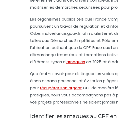
sereinement dans cet univers complexe, il de
maîtriser les démarches sécurisées pour pro
Les organismes publics tels que France Comp
poursuivent un travail de régulation et d’i
Cybermalveillance.gouv.fr, afin d’alerter et de
telles que Démarches Simplifiées et Pôle e
l’utilisation authentique du CPF. Face aux t
démarchage frauduleux et formations fictive
différents types d’
arnaques
en 2025 et à adop
Que faut-il savoir pour distinguer les vraie
à son espace personnel et éviter les pièges
pour
récupérer son argent
CPF de manière lé
pratiques, nous vous accompagnons pas à pas
vos projets professionnels ne soient jamais m
Identifier les arnaques au CPF en