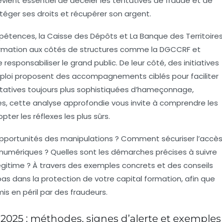
vient essentiel de déceler les tentatives de fraude et de
téger ses droits et récupérer son argent.
étences, la Caisse des Dépôts et La Banque des Territoire
nformation aux côtés de structures comme la DGCCRF et
 responsabiliser le grand public. De leur côté, des initiatives
mploi proposent des accompagnements ciblés pour faciliter
entatives toujours plus sophistiquées d’hameçonnage,
s, cette analyse approfondie vous invite à comprendre les
ter les réflexes les plus sûrs.
s opportunités des manipulations ? Comment sécuriser l’accè
 numériques ? Quelles sont les démarches précises à suivre
gitime ? À travers des exemples concrets et des conseils
 dans la protection de votre capital formation, afin que
is en péril par des fraudeurs.
 2025 : méthodes, signes d’alerte et exemples