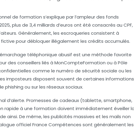
onnel de formation s’explique par l’ampleur des fonds
 2025, plus de 3,4 milliards d’euros ont été consacrés au CPF,
lfaiteurs. Généralement, les escroqueries consistent à
on fictive pour débloquer illégalement les crédits accumulés.
e démarchage téléphonique abusif est une méthode favorite
pour des conseillers liés à MonCompteFormation ou à Pôle
onfidentielles comme le numéro de sécurité sociale ou les
 ces imposteurs disposent souvent de certaines informations
 phishing ou sur les réseaux sociaux.
ignal d’alerte. Promesses de cadeaux (tablette, smartphone,
ion rapide à une formation doivent immédiatement éveiller l
e ainsi. De même, les publicités massives et les mails non
atalogue officiel France Compétences sont généralement les