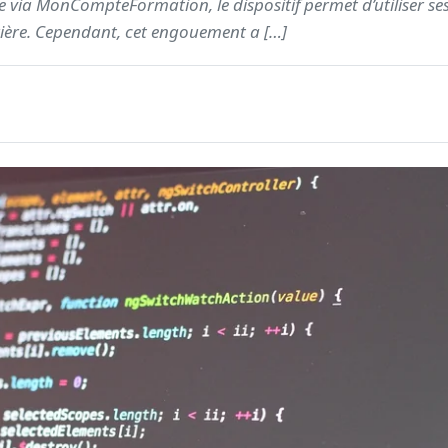
ée via MonCompteFormation, le dispositif permet d’utiliser se
rière. Cependant, cet engouement a […]