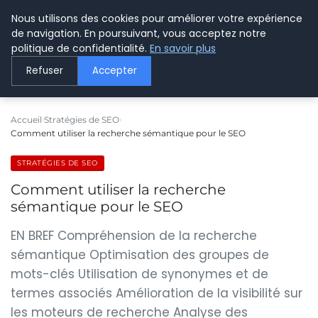
Nous utilisons des cookies pour améliorer votre expérience
LE WEBMARKETING
de navigation. En poursuivant, vous acceptez notre
politique de confidentialité.
En savoir plus
Refuser
Accepter
Accueil
Stratégies de SEO
Comment utiliser la recherche sémantique pour le SEO
STRATÉGIES DE SEO
Comment utiliser la recherche
sémantique pour le SEO
EN BREF Compréhension de la recherche
sémantique Optimisation des groupes de
mots-clés Utilisation de synonymes et de
termes associés Amélioration de la visibilité sur
les moteurs de recherche Analyse des