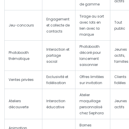
actifs
de gamme
Tirage au sort
Engagement
avec lots en
Tout
Jeu-concours
et collecte de
lien avec la
public
contacts
marque
Photobooth
Interaction et
Jeunes
Photobooth
décoré pour
partage
actifs,
thématique
lancement
social
familles
saisonnier
Exclusivité et
Offres limitées
Clients
Ventes privées
fidélisation
sur invitation
fidèles
Atelier
Ateliers
Interaction
maquillage
Jeunes
découverte
éducative
personnalisé
actifs
chez Sephora
Bornes
Animation