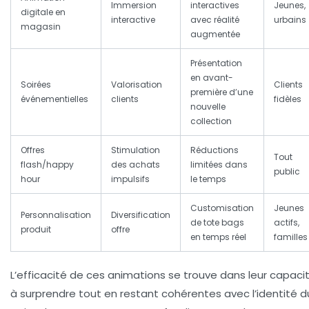
Immersion
interactives
Jeunes,
digitale en
interactive
avec réalité
urbains
magasin
augmentée
Présentation
en avant-
Soirées
Valorisation
Clients
première d’une
événementielles
clients
fidèles
nouvelle
collection
Offres
Stimulation
Réductions
Tout
flash/happy
des achats
limitées dans
public
hour
impulsifs
le temps
Customisation
Jeunes
Personnalisation
Diversification
de tote bags
actifs,
produit
offre
en temps réel
familles
L’efficacité de ces animations se trouve dans leur capaci
à surprendre tout en restant cohérentes avec l’identité d