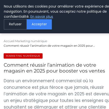
Nous utilisons des cookies pour améliorer votre expérience de
LE WEBMARKETING
navigation. En poursuivant, vous acceptez notre politique de
confidentialité.
En savoir plus
Refuser
Accepter
Accueil
Marketing numérique
Comment réussir l’animation de votre magasin en 2025 pour…
MARKETING NUMÉRIQUE
Comment réussir l’animation de votre
magasin en 2025 pour booster vos ventes
Dans un environnement commercial où la
concurrence est plus féroce que jamais, réussir
l’animation de votre magasin en 2025 est deven
un enjeu stratégique pour toutes les enseignes q
souhaitent se démarquer et attirer une clientèle