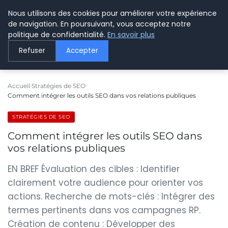
Nous utilisons des cookies pour améliorer votre expérience
LE WEBMARKETING
de navigation. En poursuivant, vous acceptez notre
politique de confidentialité.
En savoir plus
Refuser
Accepter
Accueil
Stratégies de SEO
Comment intégrer les outils SEO dans vos relations publiques
STRATÉGIES DE SEO
Comment intégrer les outils SEO dans
vos relations publiques
EN BREF Évaluation des cibles : Identifier
clairement votre audience pour orienter vos
actions. Recherche de mots-clés : Intégrer des
termes pertinents dans vos campagnes RP.
Création de contenu : Développer des