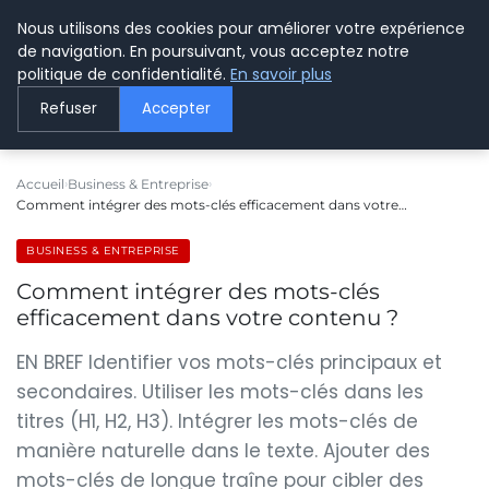
Nous utilisons des cookies pour améliorer votre expérience
LE WEBMARKETING
de navigation. En poursuivant, vous acceptez notre
politique de confidentialité.
En savoir plus
Refuser
Accepter
Accueil
Business & Entreprise
Comment intégrer des mots-clés efficacement dans votre…
BUSINESS & ENTREPRISE
Comment intégrer des mots-clés
efficacement dans votre contenu ?
EN BREF Identifier vos mots-clés principaux et
secondaires. Utiliser les mots-clés dans les
titres (H1, H2, H3). Intégrer les mots-clés de
manière naturelle dans le texte. Ajouter des
mots-clés de longue traîne pour cibler des