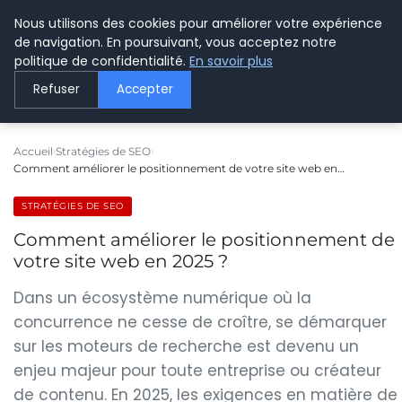
Nous utilisons des cookies pour améliorer votre expérience
LE WEBMARKETING
de navigation. En poursuivant, vous acceptez notre
politique de confidentialité.
En savoir plus
Refuser
Accepter
Accueil
Stratégies de SEO
Comment améliorer le positionnement de votre site web en…
STRATÉGIES DE SEO
Comment améliorer le positionnement de
votre site web en 2025 ?
Dans un écosystème numérique où la
concurrence ne cesse de croître, se démarquer
sur les moteurs de recherche est devenu un
enjeu majeur pour toute entreprise ou créateur
de contenu. En 2025, les exigences en matière de