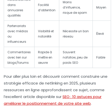
Moins
dans
Facilité
d’influence,
Moyen
annuaires
d’obtention
risque de spam
qualifiés
Partenariats
avec médias
Visibilité et
Nécessite un bon
Élevé
ou
notoriété
réseau
influenceurs
Commentaires
Rapide à
Souvent
avec lien sur
mettre en
nofollow, peu de
Faible
blogs/forums
œuvre
poids SEO
Pour aller plus loin et découvrir comment construire une
stratégie efficace de netlinking en 2025, plusieurs
ressources en ligne approfondissent ce sujet, comme
l’excellent article disponible sur
SEO : 10 astuces pour
améliorer le positionnement de votre site web
.