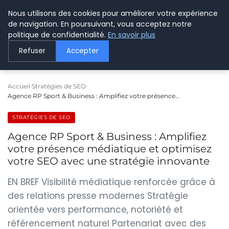
Nous utilisons des cookies pour améliorer votre expérience
LE WEBMARKETING
de navigation. En poursuivant, vous acceptez notre
politique de confidentialité.
En savoir plus
Refuser
Accepter
Accueil
Stratégies de SEO
Agence RP Sport & Business : Amplifiez votre présence…
STRATÉGIES DE SEO
Agence RP Sport & Business : Amplifiez
votre présence médiatique et optimisez
votre SEO avec une stratégie innovante
EN BREF Visibilité médiatique renforcée grâce à
des relations presse modernes Stratégie
orientée vers performance, notoriété et
référencement naturel Partenariat avec des