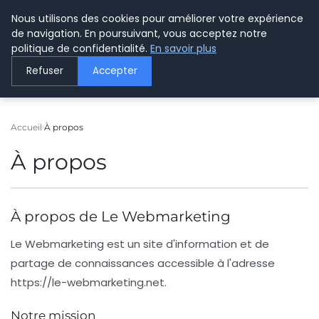
Nous utilisons des cookies pour améliorer votre expérience
LE WEBMARKETING
de navigation. En poursuivant, vous acceptez notre
politique de confidentialité.
En savoir plus
Refuser
Accepter
Accueil
À propos
À propos
À propos de Le Webmarketing
Le Webmarketing
est un site d'information et de
partage de connaissances accessible à l'adresse
https://le-webmarketing.net
.
Notre mission