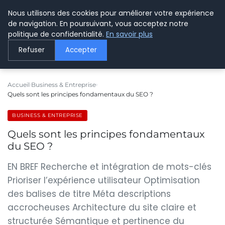
Nous utilisons des cookies pour améliorer votre expérience
LE WEBMARKETING
de navigation. En poursuivant, vous acceptez notre
politique de confidentialité.
En savoir plus
Refuser
Accepter
Accueil
Business & Entreprise
Quels sont les principes fondamentaux du SEO ?
BUSINESS & ENTREPRISE
Quels sont les principes fondamentaux
du SEO ?
EN BREF Recherche et intégration de mots-clés
Prioriser l’expérience utilisateur Optimisation
des balises de titre Méta descriptions
accrocheuses Architecture du site claire et
structurée Sémantique et pertinence du