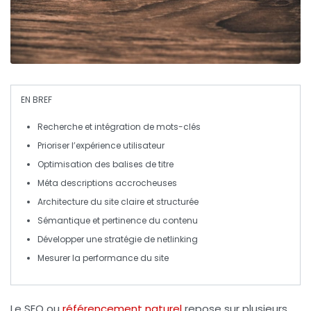
EN BREF
Recherche
et intégration de
mots-clés
Prioriser l’
expérience utilisateur
Optimisation
des balises de titre
Méta
descriptions accrocheuses
Architecture
du site claire et structurée
Sémantique
et pertinence du contenu
Développer une stratégie de
netlinking
Mesurer la
performance
du site
Le
SEO
ou
référencement naturel
repose sur plusieurs